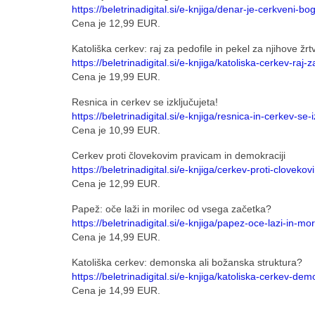
https://beletrinadigital.si/e-knjiga/denar-je-cerkveni-bo
Cena je 12,99 EUR.
Katoliška cerkev: raj za pedofile in pekel za njihove ž
https://beletrinadigital.si/e-knjiga/katoliska-cerkev-raj-
Cena je 19,99 EUR.
Resnica in cerkev se izključujeta!
https://beletrinadigital.si/e-knjiga/resnica-in-cerkev-se-i
Cena je 10,99 EUR.
Cerkev proti človekovim pravicam in demokraciji
https://beletrinadigital.si/e-knjiga/cerkev-proti-clovek
Cena je 12,99 EUR.
Papež: oče laži in morilec od vsega začetka?
https://beletrinadigital.si/e-knjiga/papez-oce-lazi-in-m
Cena je 14,99 EUR.
Katoliška cerkev: demonska ali božanska struktura?
https://beletrinadigital.si/e-knjiga/katoliska-cerkev-d
Cena je 14,99 EUR.