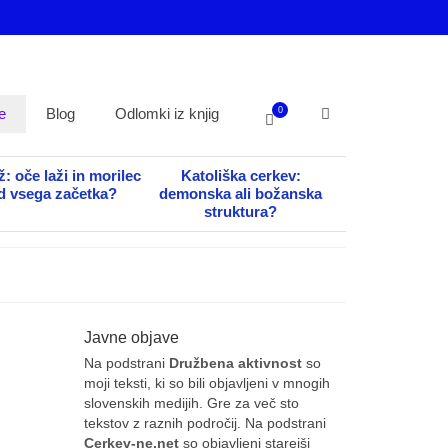
0
e
Blog
Odlomki iz knjig
: oče laži in morilec
Katoliška cerkev:
d vsega začetka?
demonska ali božanska
struktura?
Javne objave
Na podstrani
Družbena aktivnost
so
moji teksti, ki so bili objavljeni v mnogih
slovenskih medijih. Gre za več sto
tekstov z raznih področij. Na podstrani
Cerkev-ne.net
so objavljeni starejši