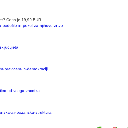
g
rtve? Cena je 19,99 EUR.
za-pedofile-in-pekel-za-njihove-zrtve
zkljucujeta
ovim-pravicam-in-demokraciji
orilec-od-vsega-zacetka
emonska-ali-bozanska-struktura