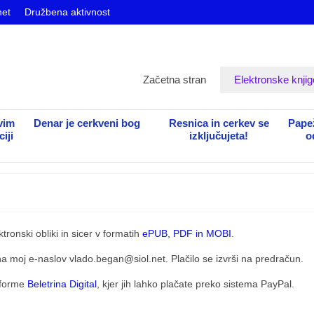
net
Družbena aktivnost
Začetna stran
Elektronske knjig
vim
Denar je cerkveni bog
Resnica in cerkev se
Papež
iji
izključujeta!
o
tronski obliki in sicer v formatih
ePUB, PDF in MOBI
.
te na moj e-naslov vlado.began@siol.net. Plačilo se izvrši na predračun.
atforme
Beletrina Digital
, kjer jih lahko plačate preko sistema PayPal.