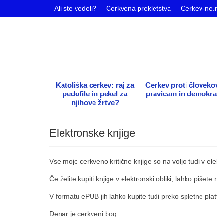
Ali ste vedeli?
Cerkvena prekletstva
Cerkev-ne.
Katoliška cerkev: raj za
Cerkev proti človeko
pedofile in pekel za
pravicam in demokrac
njihove žrtve?
Elektronske knjige
Vse moje cerkveno kritične knjige so na voljo tudi v elek
Če želite kupiti knjige v elektronski obliki, lahko piše
V formatu ePUB jih lahko kupite tudi preko spletne pl
Denar je cerkveni bog