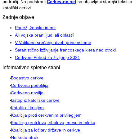
področij. Na podstrani
Cerkev-ne.net
so objavljeni starejši teksti o
katoliški cerkvi.
Zadnje objave
Papež, ženske in mir
Ali vojska brani ljudi ali oblast?
V Vatikanu srečanje dveh princev teme
Satanistično izživljanje francoskega klera nad otroki
Cerkveni Pohod za življenje 2021
Informativne spletne strani
Bogastvo cerkve
Cerkvena pedofilija
Cerkveno nasilje
Izstop iz katoliške cerkve
Katolik ni kristjan
Koalicija proti cerkvenim privilegijem
Koalicija proti lovu, ribolovu, mesu in mleku
Koalicija za ločitev države in cerkve
Ne krstu otrok