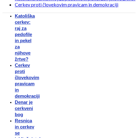
Cerkev proti človekovim pravicam in demokraciji
Katoliška
cerkev:
raj za
pedofile
in pekel
za
njihove
žrtve?
Cerkev
proti
človekovim
pravicam
in
demokraciji
Denar je
cerkveni
bog
Resnica
in cerkev
se