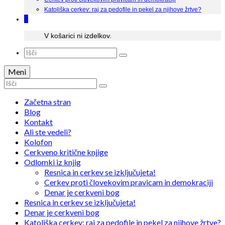
Katoliška cerkev: raj za pedofile in pekel za njihove žrtve?
0
V košarici ni izdelkov.
Search
for:
Meni
Search
for:
Začetna stran
Blog
Kontakt
Ali ste vedeli?
Kolofon
Cerkveno kritične knjige
Odlomki iz knjig
Resnica in cerkev se izključujeta!
Cerkev proti človekovim pravicam in demokraciji
Denar je cerkveni bog
Resnica in cerkev se izključujeta!
Denar je cerkveni bog
Katoliška cerkev: raj za pedofile in pekel za njihove žrtve?