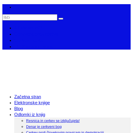
Search
for:
Ali ste vedeli?
Cerkvena prekletstva
Cerkev-ne.net
Družbena aktivnost
Začetna stran
Elektronske knjige
Blog
Odlomki iz knjig
Resnica in cerkev se izključujeta!
Denar je cerkveni bog
Cerkev proti človekovim pravicam in demokraciji