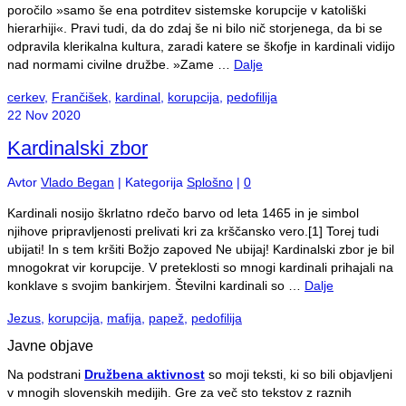
poročilo »samo še ena potrditev sistemske korupcije v katoliški
hierarhiji«. Pravi tudi, da do zdaj še ni bilo nič storjenega, da bi se
odpravila klerikalna kultura, zaradi katere se škofje in kardinali vidijo
nad normami civilne družbe. »Zame …
Dalje
cerkev
,
Frančišek
,
kardinal
,
korupcija
,
pedofilija
22
Nov 2020
Kardinalski zbor
Avtor
Vlado Began
|
Kategorija
Splošno
|
0
Kardinali nosijo škrlatno rdečo barvo od leta 1465 in je simbol
njihove pripravljenosti prelivati kri za krščansko vero.[1] Torej tudi
ubijati! In s tem kršiti Božjo zapoved Ne ubijaj! Kardinalski zbor je bil
mnogokrat vir korupcije. V preteklosti so mnogi kardinali prihajali na
konklave s svojim bankirjem. Številni kardinali so …
Dalje
Jezus
,
korupcija
,
mafija
,
papež
,
pedofilija
Javne objave
Na podstrani
Družbena aktivnost
so moji teksti, ki so bili objavljeni
v mnogih slovenskih medijih. Gre za več sto tekstov z raznih