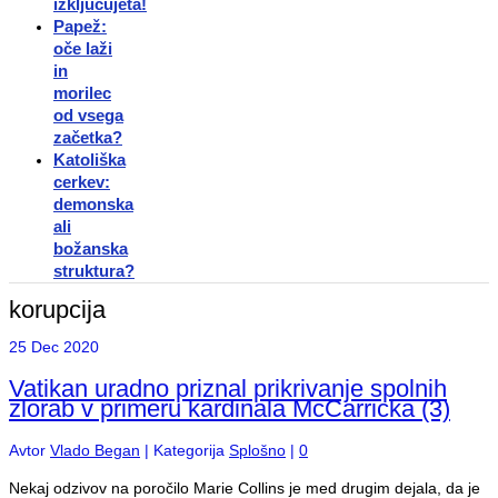
izključujeta!
Papež:
oče laži
in
morilec
od vsega
začetka?
Katoliška
cerkev:
demonska
ali
božanska
struktura?
korupcija
25
Dec 2020
Vatikan uradno priznal prikrivanje spolnih
zlorab v primeru kardinala McCarricka (3)
Avtor
Vlado Began
|
Kategorija
Splošno
|
0
Nekaj odzivov na poročilo Marie Collins je med drugim dejala, da je