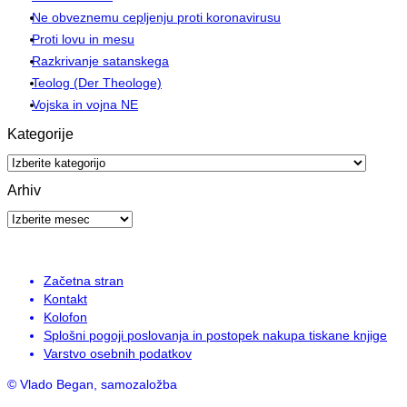
Ne obveznemu cepljenju proti koronavirusu
Proti lovu in mesu
Razkrivanje satanskega
Teolog (Der Theologe)
Vojska in vojna NE
Kategorije
Kategorije
Arhiv
Arhiv
Začetna stran
Kontakt
Kolofon
Splošni pogoji poslovanja in postopek nakupa tiskane knjige
Varstvo osebnih podatkov
© Vlado Began, samozaložba