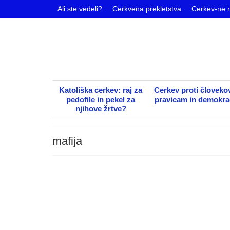
Ali ste vedeli?
Cerkvena prekletstva
Cerkev-ne.
Katoliška cerkev: raj za
Cerkev proti človeko
pedofile in pekel za
pravicam in demokrac
njihove žrtve?
mafija
Kardinalski zbor
Avtor
Vlado Began
|
Kategorija
Splošno
|
0
Kardinali nosijo škrlatno rdečo barvo od leta 1465 in 