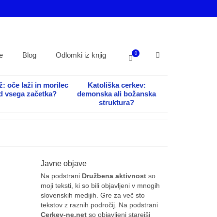
0
e
Blog
Odlomki iz knjig
: oče laži in morilec
Katoliška cerkev:
d vsega začetka?
demonska ali božanska
struktura?
Javne objave
Na podstrani
Družbena aktivnost
so
22
moji teksti, ki so bili objavljeni v mnogih
slovenskih medijih. Gre za več sto
NOV 2020
tekstov z raznih področij. Na podstrani
Cerkev-ne.net
so objavljeni starejši
 tudi