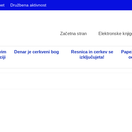
net
Družbena aktivnost
Začetna stran
Elektronske knjig
vim
Denar je cerkveni bog
Resnica in cerkev se
Papež
iji
izključujeta!
o
je simbol njihove pripravljenosti prelivati kri za krščansko vero.[1] Torej