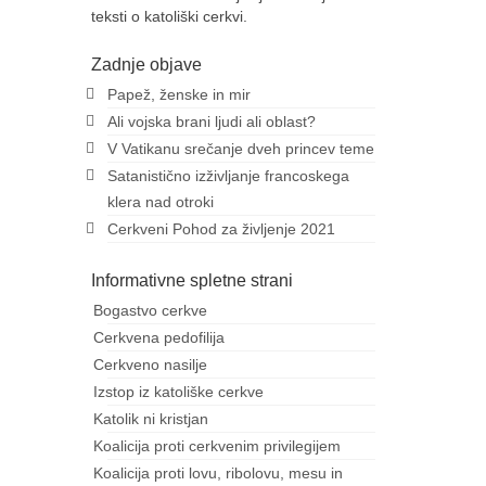
teksti o katoliški cerkvi.
li
Zadnje objave
Papež, ženske in mir
Ali vojska brani ljudi ali oblast?
V Vatikanu srečanje dveh princev teme
Satanistično izživljanje francoskega
klera nad otroki
Cerkveni Pohod za življenje 2021
Informativne spletne strani
Bogastvo cerkve
Cerkvena pedofilija
Cerkveno nasilje
Izstop iz katoliške cerkve
Katolik ni kristjan
Koalicija proti cerkvenim privilegijem
Koalicija proti lovu, ribolovu, mesu in