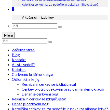
Katoliška cerkev: raj za pedofile in pekel za njihove žrtve?
0
V košarici ni izdelkov.
Search
for:
Meni
Search
for:
Začetna stran
Blog
Kontakt
Ali ste vedeli?
Kolofon
Cerkveno kritične knjige
Odlomki iz knjig
Resnica in cerkev se izključujeta!
Cerkev proti človekovim pravicam in demokraciji
Denar je cerkveni bog
Resnica in cerkev se izključujeta!
Denar je cerkveni bog
Katoliška cerkev: raj za pedofile in pekel za njihove žrtve?