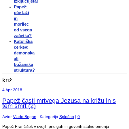
izključujeta!
Papež:
oče laži
in
morilec
od vsega
začetka?
Katoliška
cerkev:
demonska
ali
božanska
struktura?
križ
4
Apr 2018
Papež časti mrtvega Jezusa na križu in s
tem smrt (2)
Avtor
Vlado Began
|
Kategorija
Splošno
|
0
Papež Frančišek v svojih pridigah in govorih stalno omenja