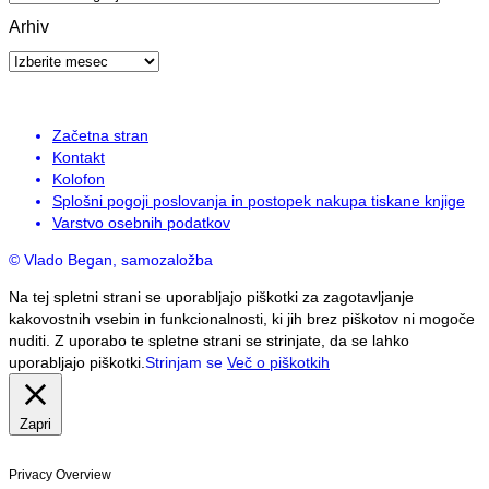
Arhiv
Arhiv
Začetna stran
Kontakt
Kolofon
Splošni pogoji poslovanja in postopek nakupa tiskane knjige
Varstvo osebnih podatkov
© Vlado Began, samozaložba
Na tej spletni strani se uporabljajo piškotki za zagotavljanje
kakovostnih vsebin in funkcionalnosti, ki jih brez piškotov ni mogoče
nuditi. Z uporabo te spletne strani se strinjate, da se lahko
uporabljajo piškotki.
Strinjam se
Več o piškotkih
Zapri
Privacy Overview