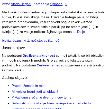
Avtor
Vlado Began
|
Kategorija
Splošno
|
0
Med velikonočnimi jedmi, ki jih blagoslavlja katoliška cerkev, je tudi
šunka, ki je iz svinjskega mesa. Uživanje le-tega pa je po bibliji
katolikom prepovedano, kajti cerkveni bog je rekel: »Izmed
prežvekovalcev in izmed tistih s parklji pa ne smete jesti (…) in
svinje, (…) za vas je nečista. Njihovega mesa …
Dalje
biblija
,
Jezus
,
križ
,
nečisto
,
velika noč
Javne objave
Na podstrani
Družbena aktivnost
so moji teksti, ki so bili objavljeni
v mnogih slovenskih medijih. Gre za več sto tekstov z raznih
področij. Na podstrani
Cerkev-ne.net
so objavljeni starejši teksti o
katoliški cerkvi.
Zadnje objave
Papež, ženske in mir
Ali vojska brani ljudi ali oblast?
V Vatikanu srečanje dveh princev teme
Satanistično izživljanje francoskega klera nad otroki
Cerkveni Pohod za življenje 2021