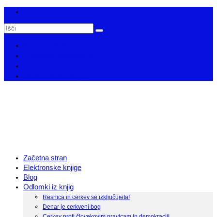
Search
for:
Ali ste vedeli?
Cerkvena prekletstva
Cerkev-ne.net
Družbena aktivnost
Začetna stran
Elektronske knjige
Blog
Odlomki iz knjig
Resnica in cerkev se izključujeta!
Denar je cerkveni bog
Cerkev proti človekovim pravicam in demokraciji