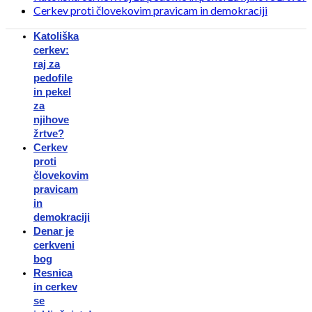
Cerkev proti človekovim pravicam in demokraciji
Katoliška
cerkev:
raj za
pedofile
in pekel
za
njihove
žrtve?
Cerkev
proti
človekovim
pravicam
in
demokraciji
Denar je
cerkveni
bog
Resnica
in cerkev
se