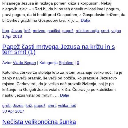
križanega Jezusa in razlaga pomen križa s korpusom. Nekaj
njegovih izjav: – »Rad bi, da bi po teh dnevih milosti imeli pogum,
pravi pogum, da bi hodili pred Gospodom, z Gospodovim križem; da
bi Cerkev gradili na Gospodovi krvi, ki jo …
Dalje
bog
,
Jezus
,
križ
,
mrtvec
,
pacifist
,
papež
,
reinkarnacija
,
smrt
,
vojna
1
Apr 2018
Papež časti mrtvega Jezusa na križu in s
tem smrt (1)
Avtor
Vlado Began
|
Kategorija
Splošno
|
0
Katoliška cerkev že stoletja leto za letom praznuje veliko noč. Ta je
zanjo največji praznik, še večji od božiča, ko praznuje Jezusovo
rojstvo. Cerkev trdi, da je velika noč praznik življenja, saj je po
križanju na Golgoti Jezus vstal s križa. Čeprav je po katoliškem
nauku Jezus vstal od mrtvih, …
Dalje
grob
,
Jezus
,
križ
,
papež
,
smrt
,
velika noč
30
Apr 2017
Nečista velikonočna šunka