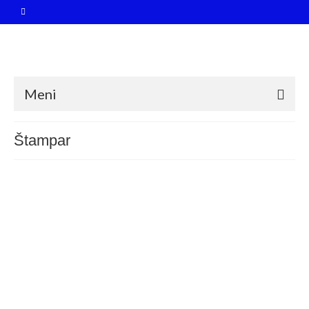
Meni
Štampar
Križniki: denar v zlato namesto
21
revnim
FEB 2017
Avtor
Vlado Began
|
Kategorija
Splošno
|
0
V Sloveniji je med drugimi cerkvenimi redovi tudi Križniški
red (KR). Gre za red, ki je nastal v 12. stoletju v Sveti
deželi v času tretje križarske vojne in bil vse do leta 1929