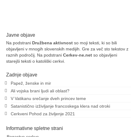
vojaški red, sedaj pa naj bi bil predvsem dobrodelni
kleriški red. Sestavljajo ga tako moški redovniki …
Dalje
bog
,
bogastvo
,
Jezus
,
križniki
,
Štampar
,
vojaškik red
,
vojska
,
zlato
Javne objave
Na podstrani
Družbena aktivnost
so moji teksti, ki so bili
objavljeni v mnogih slovenskih medijih. Gre za več sto tekstov z
raznih področij. Na podstrani
Cerkev-ne.net
so objavljeni
starejši teksti o katoliški cerkvi.
Zadnje objave
Papež, ženske in mir
Ali vojska brani ljudi ali oblast?
V Vatikanu srečanje dveh princev teme
Satanistično izživljanje francoskega klera nad otroki
Cerkveni Pohod za življenje 2021
Informativne spletne strani
Bogastvo cerkve