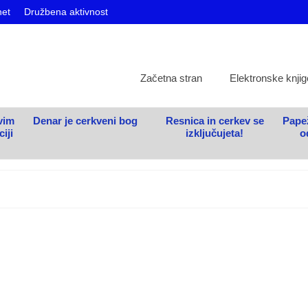
net
Družbena aktivnost
Začetna stran
Elektronske knjig
vim
Denar je cerkveni bog
Resnica in cerkev se
Papež
iji
izključujeta!
o
ni dobičkar?
jenje družbe. Država z raznimi ukrepi pomaga ljudem in gospodarstvu, 