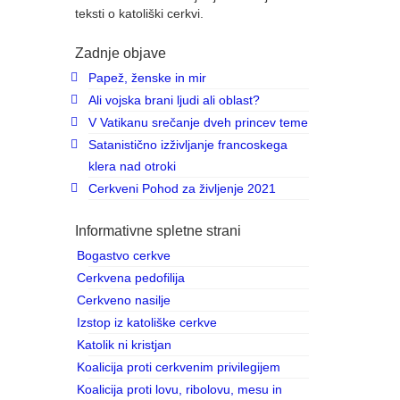
teksti o katoliški cerkvi.
ljen
Zadnje objave
Papež, ženske in mir
Ali vojska brani ljudi ali oblast?
V Vatikanu srečanje dveh princev teme
Satanistično izživljanje francoskega
13
klera nad otroki
NOV 2017
Cerkveni Pohod za življenje 2021
ana s
Informativne spletne strani
 ker
Bogastvo cerkve
Cerkvena pedofilija
Cerkveno nasilje
Izstop iz katoliške cerkve
Katolik ni kristjan
Koalicija proti cerkvenim privilegijem
21
Koalicija proti lovu, ribolovu, mesu in