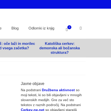
0
e
Blog
Odlomki iz knjig
: oče laži in morilec
Katoliška cerkev:
d vsega začetka?
demonska ali božanska
struktura?
Javne objave
Na podstrani
Družbena aktivnost
so
14
moji teksti, ki so bili objavljeni v mnogih
slovenskih medijih. Gre za več sto
FEB 2021
tekstov z raznih področij. Na podstrani
Cerkev-ne.net
so objavljeni starejši
da so