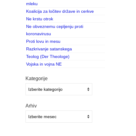
FEB 2017
mleku
Koalicija za ločitev države in cerkve
asu
Ne krstu otrok
 tako
Ne obveznemu cepljenju proti
koronavirusu
Proti lovu in mesu
Razkrivanje satanskega
Teolog (Der Theologe)
Vojska in vojna NE
26
Kategorije
JUL 2016
Kategorije
avno
Arhiv
Arhiv