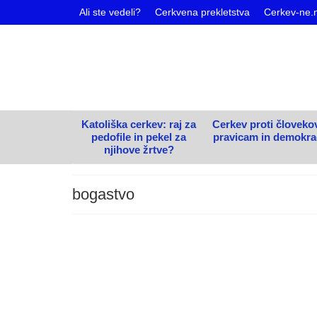
Ali ste vedeli?
Cerkvena prekletstva
Cerkev-ne.
Katoliška cerkev: raj za
Cerkev proti človeko
pedofile in pekel za
pravicam in demokrac
njihove žrtve?
bogastvo
Katoliška cerkev kot koronski voj
Avtor
Vlado Began
|
Kategorija
Splošno
|
0
Epidemija virusa covid-19 je močno zarezala v živl