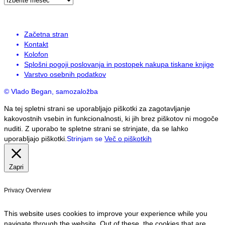
Začetna stran
Kontakt
Kolofon
Splošni pogoji poslovanja in postopek nakupa tiskane knjige
Varstvo osebnih podatkov
© Vlado Began, samozaložba
Na tej spletni strani se uporabljajo piškotki za zagotavljanje
kakovostnih vsebin in funkcionalnosti, ki jih brez piškotov ni mogoče
nuditi. Z uporabo te spletne strani se strinjate, da se lahko
uporabljajo piškotki.
Strinjam se
Več o piškotkih
Zapri
Privacy Overview
This website uses cookies to improve your experience while you
navigate through the website. Out of these, the cookies that are