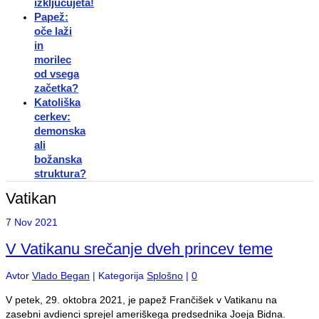
izključujeta!
Papež:
oče laži
in
morilec
od vsega
začetka?
Katoliška
cerkev:
demonska
ali
božanska
struktura?
Vatikan
7
Nov 2021
V Vatikanu srečanje dveh princev teme
Avtor
Vlado Began
|
Kategorija
Splošno
|
0
V petek, 29. oktobra 2021, je papež Frančišek v Vatikanu na
zasebni avdienci sprejel ameriškega predsednika Joeja Bidna.