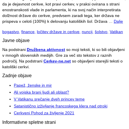
da je dejavnost cerkve, kot pravi cerkev, v praksi ovirana s strani
enostranskosti vlade in parlamenta, ki na svoj način interpretirata
dolžnost države do cerkve, predvsem zaradi tega, ker država ne
prispeva v celoti (100%) k delovanju katoliških šol. Država …
Dalje
bogastvo
,
finance
,
ločitev države in cerkve
,
nuncij
,
šolstvo
,
Vatikan
Javne objave
Na podstrani
Družbena aktivnost
so moji teksti, ki so bili objavljeni
v mnogih slovenskih medijih. Gre za več sto tekstov z raznih
področij. Na podstrani
Cerkev-ne.net
so objavljeni starejši teksti o
katoliški cerkvi.
Zadnje objave
Papež, ženske in mir
Ali vojska brani ljudi ali oblast?
V Vatikanu srečanje dveh princev teme
Satanistično izživljanje francoskega klera nad otroki
Cerkveni Pohod za življenje 2021
Informativne spletne strani