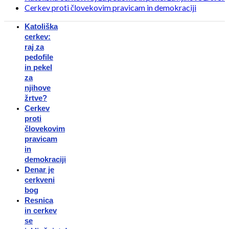
Cerkev proti človekovim pravicam in demokraciji
Katoliška
cerkev:
raj za
pedofile
in pekel
za
njihove
žrtve?
Cerkev
proti
človekovim
pravicam
in
demokraciji
Denar je
cerkveni
bog
Resnica
in cerkev
se