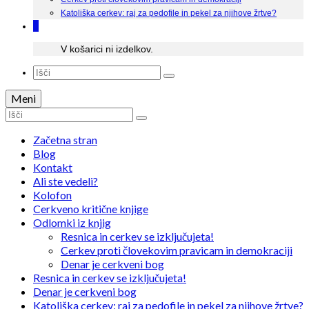
Katoliška cerkev: raj za pedofile in pekel za njihove žrtve?
0
V košarici ni izdelkov.
Search
for:
Meni
Search
for:
Začetna stran
Blog
Kontakt
Ali ste vedeli?
Kolofon
Cerkveno kritične knjige
Odlomki iz knjig
Resnica in cerkev se izključujeta!
Cerkev proti človekovim pravicam in demokraciji
Denar je cerkveni bog
Resnica in cerkev se izključujeta!
Denar je cerkveni bog
Katoliška cerkev: raj za pedofile in pekel za njihove žrtve?