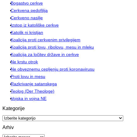
Bogastvo cerkve
Cerkvena pedofilija
Cerkveno nasilje
Izstop iz katoliške cerkve
Katolik ni kristjan
Koalicija proti cerkvenim privilegijem
Koalicija proti lovu, ribolovu, mesu in mleku
Koalicija za ločitev države in cerkve
Ne krstu otrok
Ne obveznemu cepljenju proti koronavirusu
Proti lovu in mesu
Razkrivanje satanskega
Teolog (Der Theologe)
Vojska in vojna NE
Kategorije
Kategorije
Arhiv
Arhiv