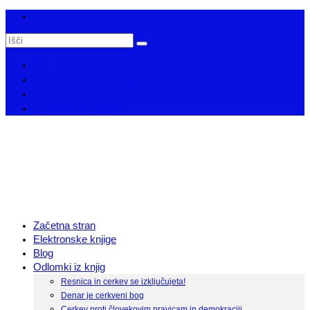
Search
for:
Ali ste vedeli?
Cerkvena prekletstva
Cerkev-ne.net
Družbena aktivnost
Začetna stran
Elektronske knjige
Blog
Odlomki iz knjig
Resnica in cerkev se izključujeta!
Denar je cerkveni bog
Cerkev proti človekovim pravicam in demokraciji