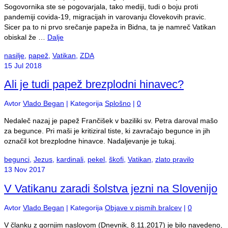
Sogovornika ste se pogovarjala, tako mediji, tudi o boju proti
pandemiji covida-19, migracijah in varovanju človekovih pravic.
Sicer pa to ni prvo srečanje papeža in Bidna, ta je namreč Vatikan
obiskal že …
Dalje
nasilje
,
papež
,
Vatikan
,
ZDA
15
Jul 2018
Ali je tudi papež brezplodni hinavec?
Avtor
Vlado Began
|
Kategorija
Splošno
|
0
Nedaleč nazaj je papež Frančišek v baziliki sv. Petra daroval mašo
za begunce. Pri maši je kritiziral tiste, ki zavračajo begunce in jih
označil kot brezplodne hinavce. Nadaljevanje je tukaj.
begunci
,
Jezus
,
kardinali
,
pekel
,
škofi
,
Vatikan
,
zlato pravilo
13
Nov 2017
V Vatikanu zaradi šolstva jezni na Slovenijo
Avtor
Vlado Began
|
Kategorija
Objave v pismih bralcev
|
0
V članku z gornjim naslovom (Dnevnik, 8.11.2017) je bilo navedeno,