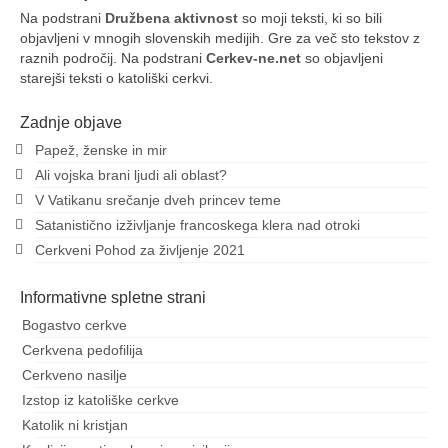
Na podstrani
Družbena aktivnost
so moji teksti, ki so bili
objavljeni v mnogih slovenskih medijih. Gre za več sto tekstov z
raznih področij. Na podstrani
Cerkev-ne.net
so objavljeni
starejši teksti o katoliški cerkvi.
Zadnje objave
Papež, ženske in mir
Ali vojska brani ljudi ali oblast?
V Vatikanu srečanje dveh princev teme
Satanistično izživljanje francoskega klera nad otroki
Cerkveni Pohod za življenje 2021
Informativne spletne strani
Bogastvo cerkve
Cerkvena pedofilija
Cerkveno nasilje
Izstop iz katoliške cerkve
Katolik ni kristjan