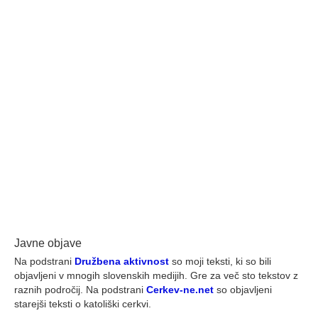
Dvolična cerkvena borba proti
8
splavu
OKT 2016
Avtor
Vlado Began
|
Kategorija
Splošno
|
0
Film Čudež življenja, ki ga na pročelju frančiškanske
cerkve pri ljubljanskem tromostovju ob soglasju
frančiškanov javno predvaja Zavod Živim bolj ali manj
razburja javnost. Mnogi vidijo ta film kot cerkveni napad
na 55. člen slovenske ustave, ki omogoča svobodno
odločanje o rojstvu otrok in prikrit poziv na prepoved
splava, katoliška cerkev v …
Dalje
biblija
,
interesi
,
pekel
,
splav
,
svoboda
,
ubijanje
,
življenje
,
zlo
Javne objave
Na podstrani
Družbena aktivnost
so moji teksti, ki so bili
objavljeni v mnogih slovenskih medijih. Gre za več sto tekstov z
raznih področij. Na podstrani
Cerkev-ne.net
so objavljeni
starejši teksti o katoliški cerkvi.