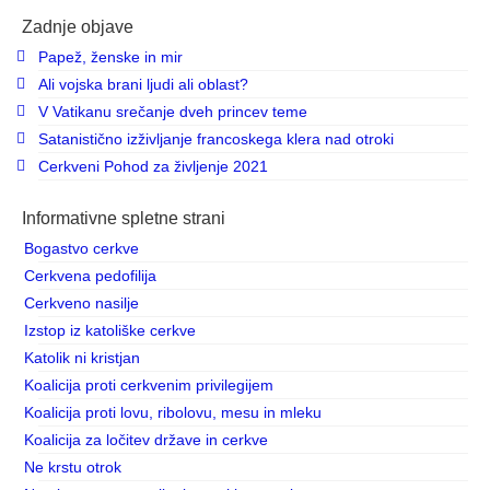
Zadnje objave
Papež, ženske in mir
Ali vojska brani ljudi ali oblast?
V Vatikanu srečanje dveh princev teme
Satanistično izživljanje francoskega klera nad otroki
Cerkveni Pohod za življenje 2021
Informativne spletne strani
Bogastvo cerkve
Cerkvena pedofilija
Cerkveno nasilje
Izstop iz katoliške cerkve
Katolik ni kristjan
Koalicija proti cerkvenim privilegijem
Koalicija proti lovu, ribolovu, mesu in mleku
Koalicija za ločitev države in cerkve
Ne krstu otrok