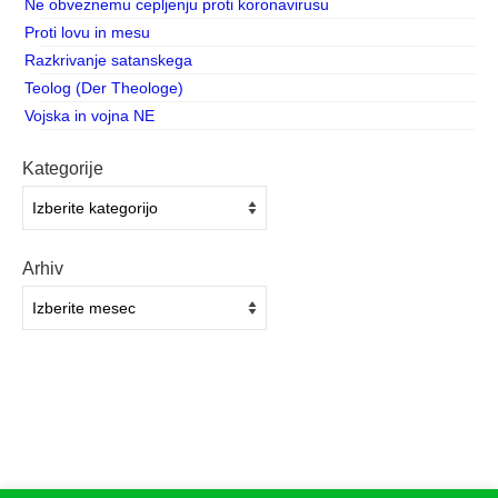
Ne obveznemu cepljenju proti koronavirusu
Proti lovu in mesu
Razkrivanje satanskega
Teolog (Der Theologe)
Vojska in vojna NE
Kategorije
Kategorije
Arhiv
Arhiv
Začetna stran
Kontakt
Kolofon